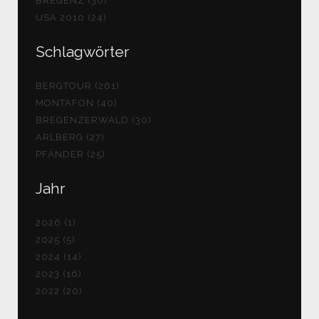
BREGENZ (30)
USA 2010 (24)
Schlagwörter
BERGTOUR (261)
MONTAFON (40)
BREGENZERWALD (30)
ARLBERG (27)
PFÄNDER (25)
Jahr
2026 (1)
2025 (5)
2024 (14)
2023 (16)
2022 (20)