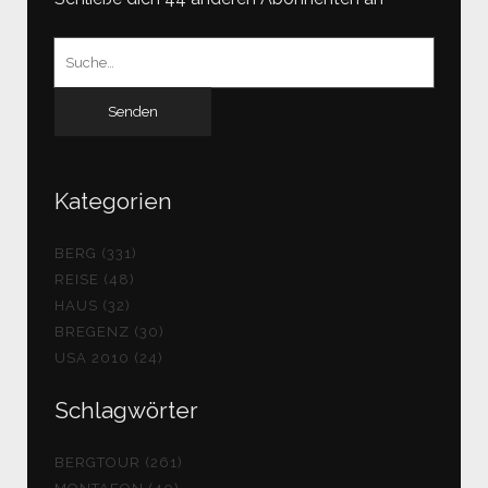
Suchen
nach:
Kategorien
BERG (331)
REISE (48)
HAUS (32)
BREGENZ (30)
USA 2010 (24)
Schlagwörter
BERGTOUR (261)