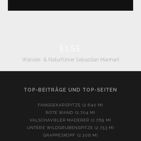
ELSE
Wander- & Naturführer Sebastian Manhart
TOP-BEITRÄGE UND TOP-SEITEN
FANGGEKARSPITZE (2.640 M)
ROTE WAND (2.704 M)
VALSCHAVIELER MADERER (2.769 M)
UNTERE WILDGRUBENSPITZE (2.753 M)
GRAPPESKOPF (2.206 M)