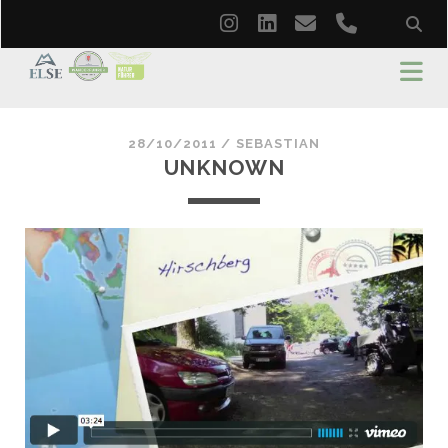
instagram
linkedin
email
phone
28/10/2011 /
SEBASTIAN
UNKNOWN