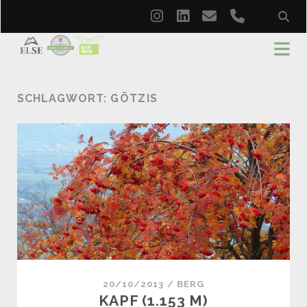
instagram
linkedin
email
phone
SCHLAGWORT:
GÖTZIS
20/10/2013
/
BERG
KAPF (1.153 M)