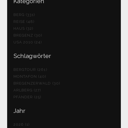
Kategorien
BERG (331)
REISE (48)
HAUS (32)
BREGENZ (30)
USA 2010 (24)
Schlagwörter
BERGTOUR (261)
MONTAFON (40)
BREGENZERWALD (30)
ARLBERG (27)
PFÄNDER (25)
Jahr
2026 (1)