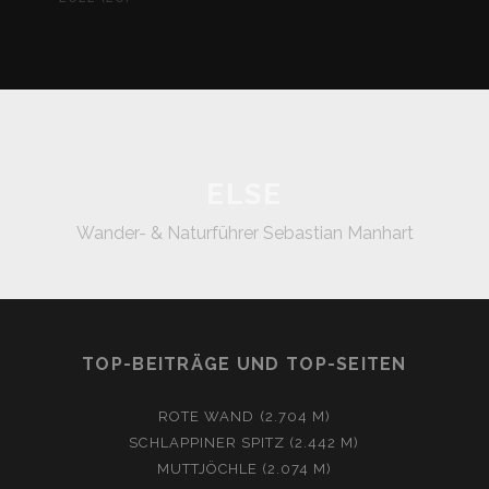
ELSE
Wander- & Naturführer Sebastian Manhart
TOP-BEITRÄGE UND TOP-SEITEN
ROTE WAND (2.704 M)
SCHLAPPINER SPITZ (2.442 M)
MUTTJÖCHLE (2.074 M)