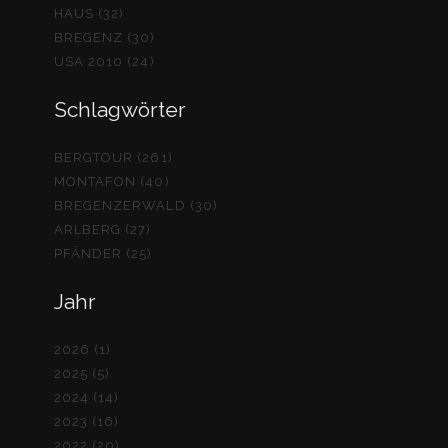
HAUS (32)
BREGENZ (30)
USA 2010 (24)
Schlagwörter
BERGTOUR (261)
MONTAFON (40)
BREGENZERWALD (30)
ARLBERG (27)
PFÄNDER (25)
Jahr
2026 (1)
2025 (5)
2024 (14)
2023 (16)
2022 (20)