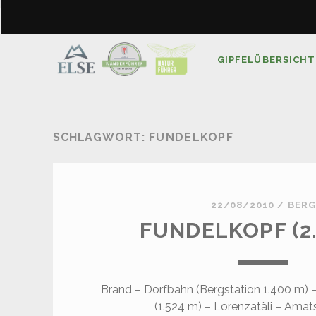
GIPFELÜBERSICHT
SCHLAGWORT:
FUNDELKOPF
22/08/2010
/
BERG
FUNDELKOPF (2.
Brand – Dorfbahn (Bergstation 1.400 m) –
(1.524 m) – Lorenzatäli – Ama