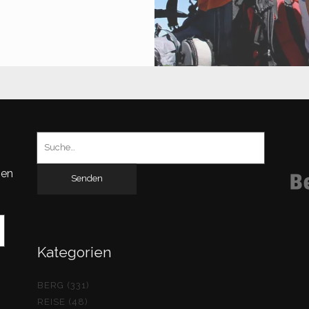
UNDELKOPF
.401
)
Suchen
nach:
gen
Kategorien
BERG (331)
REISE (48)