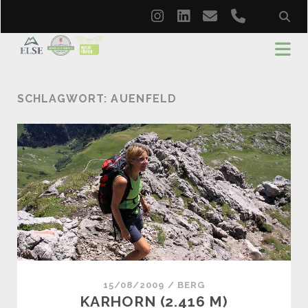
instagram
linkedin
email
phone
SCHLAGWORT:
AUENFELD
15/08/2009
/
BERG
KARHORN (2.416 M)