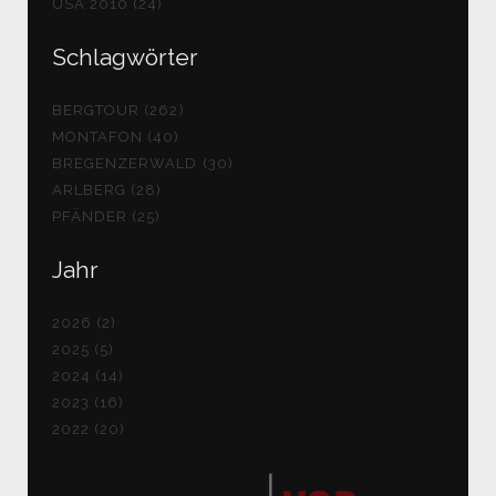
USA 2010 (24)
Schlagwörter
BERGTOUR (262)
MONTAFON (40)
BREGENZERWALD (30)
ARLBERG (28)
PFÄNDER (25)
Jahr
2026 (2)
2025 (5)
2024 (14)
2023 (16)
2022 (20)