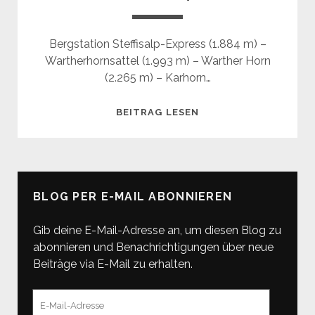
Bergstation Steffisalp-Express (1.884 m) –
Wartherhornsattel (1.993 m) – Warther Horn
(2.265 m) – Karhorn…
KARHORN
BEITRAG LESEN
(2.416
M)
BLOG PER E-MAIL ABONNIEREN
Gib deine E-Mail-Adresse an, um diesen Blog zu
abonnieren und Benachrichtigungen über neue
Beiträge via E-Mail zu erhalten.
E-
Mail-