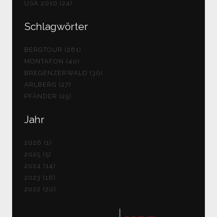
USA 2010 (24)
Schlagwörter
BERGTOUR (261)
MONTAFON (40)
BREGENZERWALD (30)
ARLBERG (27)
PFÄNDER (25)
Jahr
2026 (1)
2025 (5)
2024 (14)
2023 (16)
2022 (20)