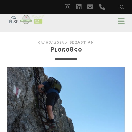
instagram
linkedin
email
phone
03/08/2013 /
SEBASTIAN
P1050890