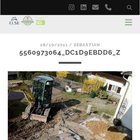
instagram
linkedin
email
phone
28/10/2011 /
SEBASTIAN
5560973064_DC1D9EBDD6_Z