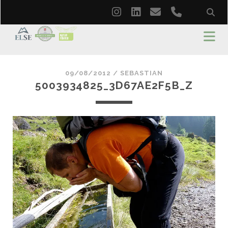
instagram
linkedin
email
phone
09/08/2012 /
SEBASTIAN
5003934825_3D67AE2F5B_Z