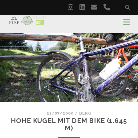
instagram
linkedin
email
phone
21/07/2009
/
BERG
HOHE KUGEL MIT DEM BIKE (1.645
M)