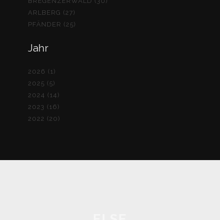
BREGENZERWALD (30)
ARLBERG (27)
PFÄNDER (25)
Jahr
2026 (1)
2025 (5)
2024 (14)
2023 (16)
2022 (20)
ELSE