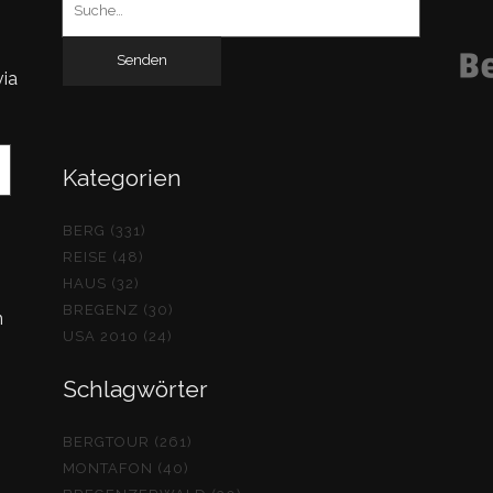
nach:
via
Kategorien
BERG (331)
REISE (48)
HAUS (32)
BREGENZ (30)
n
USA 2010 (24)
Schlagwörter
BERGTOUR (261)
MONTAFON (40)