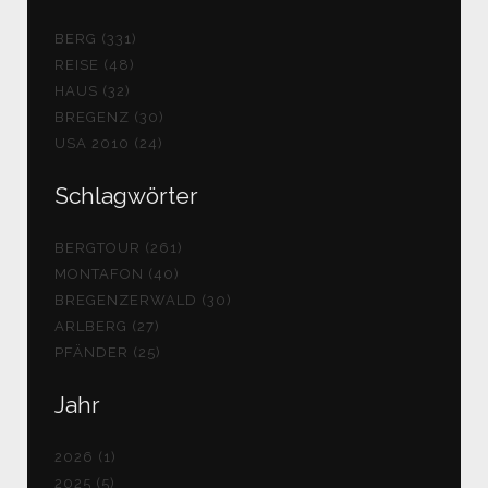
BERG (331)
REISE (48)
HAUS (32)
BREGENZ (30)
USA 2010 (24)
Schlagwörter
BERGTOUR (261)
MONTAFON (40)
BREGENZERWALD (30)
ARLBERG (27)
PFÄNDER (25)
Jahr
2026 (1)
2025 (5)