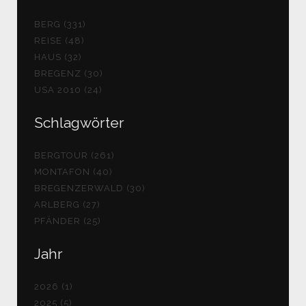
BERG (331)
REISE (48)
HAUS (32)
BREGENZ (30)
USA 2010 (24)
Schlagwörter
BERGTOUR (261)
MONTAFON (40)
BREGENZERWALD (30)
ARLBERG (27)
PFÄNDER (25)
Jahr
2026 (1)
2025 (5)