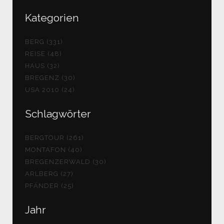
Kategorien
BERG (331)
REISE (48)
HAUS (32)
BREGENZ (30)
USA 2010 (24)
Schlagwörter
BERGTOUR (261)
MONTAFON (40)
BREGENZERWALD (30)
ARLBERG (27)
PFÄNDER (25)
Jahr