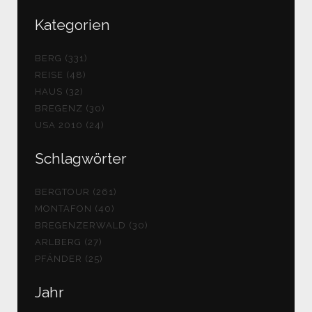
Kategorien
BERG (331)
REISE (48)
HAUS (32)
BREGENZ (30)
USA 2010 (24)
Schlagwörter
BERGTOUR (261)
MONTAFON (40)
BREGENZERWALD (30)
ARLBERG (27)
PFÄNDER (25)
Jahr