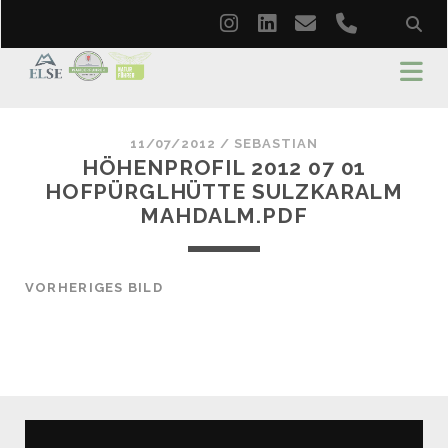
instagram
linkedin
email
phone
11/07/2012 /
SEBASTIAN
HÖHENPROFIL 2012 07 01
HOFPÜRGLHÜTTE SULZKARALM
MAHDALM.PDF
VORHERIGES BILD