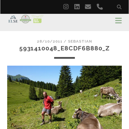
instagram
linkedin
email
phone
28/10/2011 /
SEBASTIAN
5931410048_E8CDF6B880_Z